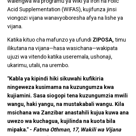
walengwa wa programu ya Wiki ya Iron na Folic
Acid Supplementation (WIFAS), kujifunza jinsi
viongozi vijana wanavyoboresha afya na lishe ya
vijana.
Katika kituo cha mafunzo ya ufundi
ZIPOSA,
timu
ilikutana na vijana—hasa wasichana—wakipata
ujuzi wa vitendo katika useremala, ushonaji,
ukarimu, utalii, na urembo.
"Kabla ya kipindi hiki sikuwahi kufikiria
ningeweza kusimama na kuzungumza kwa
kujiamini. Sasa siogopi tena kuzungumzia mwili
wangu, haki yangu, na mustakabali wangu. Kila
msichana wa Zanzibar anastahili kujua kuwa ana
uwezo wa kuchagua, kujilinda na kuota bila
mipaka." -
Fatma Othman, 17, Wakili wa Vijana