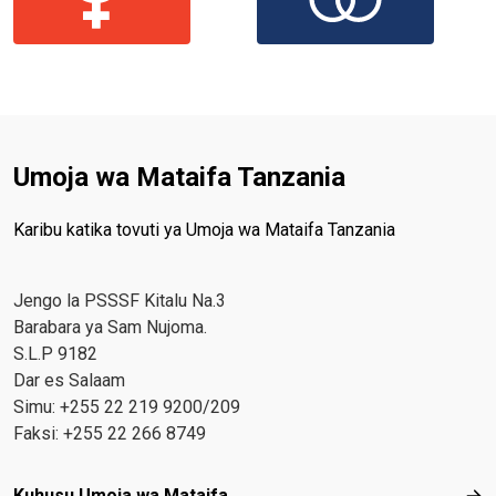
Umoja wa Mataifa Tanzania
Karibu katika tovuti ya Umoja wa Mataifa Tanzania
Jengo la PSSSF Kitalu Na.3
Barabara ya Sam Nujoma.
S.L.P 9182
Dar es Salaam
Simu: +255 22 219 9200/209
Faksi: +255 22 266 8749
Footer menu
Kuhusu Umoja wa Mataifa