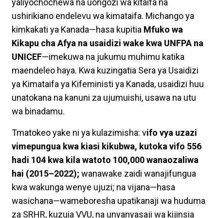
yaliyochochewa na uongozi wa kitaifa na
ushirikiano endelevu wa kimataifa. Michango ya
kimkakati ya Kanada—hasa kupitia
Mfuko wa
Kikapu cha Afya na usaidizi wake kwa UNFPA na
UNICEF
—imekuwa na jukumu muhimu katika
maendeleo haya. Kwa kuzingatia Sera ya Usaidizi
ya Kimataifa ya Kifeministi ya Kanada, usaidizi huu
unatokana na kanuni za ujumuishi, usawa na utu
wa binadamu.
Tmatokeo yake ni ya kulazimisha: v
ifo vya uzazi
vimepungua kwa kiasi kikubwa, kutoka vifo 556
hadi 104 kwa kila watoto 100,000 wanaozaliwa
hai (2015–2022);
wanawake zaidi wanajifungua
kwa wakunga wenye ujuzi; na vijana—hasa
wasichana—wameboresha upatikanaji wa huduma
za SRHR, kuzuia VVU, na unyanyasaji wa kijinsia