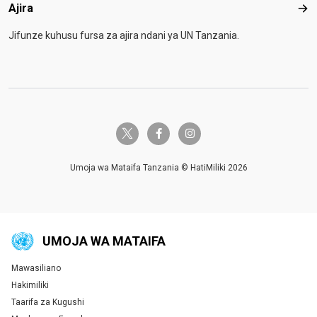
Ajira
Ajir
Jifunze kuhusu fursa za ajira ndani ya UN Tanzania.
twitter-x
facebook-f
instagram
Umoja wa Mataifa Tanzania © HatiMiliki 2026
UMOJA WA MATAIFA
Mawasiliano
Global U.N. menu
Hakimiliki
Taarifa za Kugushi