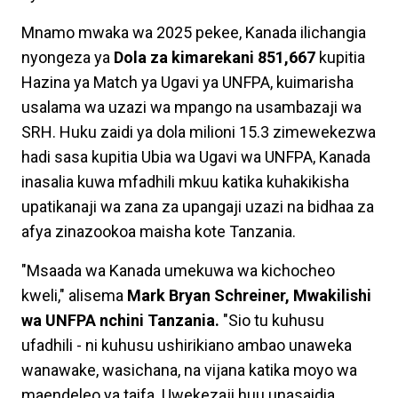
Mnamo mwaka wa 2025 pekee, Kanada ilichangia
nyongeza ya
Dola za kimarekani 851,667
kupitia
Hazina ya Match ya Ugavi ya UNFPA, kuimarisha
usalama wa uzazi wa mpango na usambazaji wa
SRH. Huku zaidi ya dola milioni 15.3 zimewekezwa
hadi sasa kupitia Ubia wa Ugavi wa UNFPA, Kanada
inasalia kuwa mfadhili mkuu katika kuhakikisha
upatikanaji wa zana za upangaji uzazi na bidhaa za
afya zinazookoa maisha kote Tanzania.
"Msaada wa Kanada umekuwa wa kichocheo
kweli," alisema
Mark Bryan Schreiner, Mwakilishi
wa UNFPA nchini Tanzania.
"Sio tu kuhusu
ufadhili - ni kuhusu ushirikiano ambao unaweka
wanawake, wasichana, na vijana katika moyo wa
maendeleo ya taifa. Uwekezaji huu unasaidia