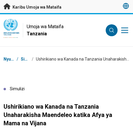
Nenda kwenye maudhui husika
Karibu Umoja wa Mataifa
UN Logo
Umoja wa Mataifa
Tanzania
UMOJA WA MATAIFA
TANZANIA
Masalia
Nyumbani
/
Simulizi
/
Ushirikiano wa Kanada na Tanzania Unaharakisha Maendeleo katika Afya ya Mama na Vijana
Simulizi
Ushirikiano wa Kanada na Tanzania
Unaharakisha Maendeleo katika Afya ya
Mama na Vijana