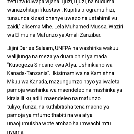
zetu za kuwapa vijana ujuzi, ujuzi, na huduma
wanazohitaji ili kustawi. Kupitia programu hizi,
tunaunda kizazi chenye uwezo na ustahimilivu
zaidi," alisema Mhe. Lela Muhamed Mussa, Waziri
wa Elimu na Mafunzo ya Amali Zanzibar.
Jijini Dar es Salaam, UNFPA na washirika wakuu
walijiunga na meza ya duara chini ya mada
"Kusogeza Sindano kwa Afya: Ushirikiano wa
Kanada-Tanzania". Ikisimamiwa na Kamishna
Mkuu wa Kanada, mazungumzo hayo yaliwaleta
pamoja washirika wa maendeleo na mashirika ya
kiraia ili kujadili maendeleo na mafunzo
tuliyojifunza, na kuthibitisha tena maono ya
pamoja ya mfumo thabiti na wa afya
unaojumuisha wote ambao haumwachi mtu
nyuma.