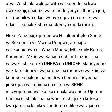
afya. Washiriki walitoa wito wa kuendelea kwa
uwekezaji, upanuzi wa miundo yenye athari ya juu,
na ufadhili wa ndani wenye nguvu na umiliki wa
ndani ili kuhakikisha matokeo ya muda mrefu.
Huko Zanzibar, ujumbe wa HL ulitembelea Shule
ya Sekondari ya Mwera Pongwe, ambapo
walikaribishwa na Waziri Mussa, Mh. Emily Burns,
Kamishna Mkuu wa Kanada nchini Tanzania, na
wawakilishi kutoka
UNFPA
na
UNICEF
. Maonyesho
ya kitamaduni ya wanafunzi na mchezo wa kuigiza
kuhusu kubalehe na usafi wa hedhi ulionyesha
jinsi ujuzi wa maisha na elimu ya SRHR
inavyojumuishwa katika mtaala wa shule. Ujumbe
huo pia ulishirikiana na waelimishaji rika kutoka
kwa jamii na kliniki ya huduma rafiki kwa vijana na