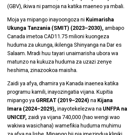
(GBV), ikiwa ni pamoja na katika maeneo ya mbali.
Moja ya mipango inayoongoza ni
Kuimarisha
Ukunga Tanzania (SMIT) (2023–2030),
ambapo
Canada imetoa CAD11.75 milioni kuongeza
huduma za ukunga, ikilenga Shinyanga na Dar es
Salaam. Mradi huu tayari unaimarisha ubora wa
matunzo na kukuza huduma za uzazi zenye
heshima, zinazookoa maisha.
Zaidi ya afya, dhamira ya Kanada inaenea katika
programu kamili, inayozingatia vijana. Kupitia
mipango ya
GRREAT (2019–2024)
na
Kijana
Imara (2024–2029),
inayotekelezwa na
UNFPA na
UNICEF,
zaidi ya vijana 740,000 (hao wengi wao
wakiwa wasichana) wamefikia huduma muhimu
za afya na lishe. Mipango hii pia imezindua kliniki