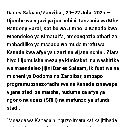
Dar es Salaam/Zanzibar, 20–22 Julai 2025 —
Ujumbe wa ngazi ya juu nchini Tanzania wa Mhe.
Randeep Sarai, Katibu wa Jimbo la Kanada kwa
Maendeleo ya Kimataifa, ameangazia athari za
mabadiliko ya msaada wa muda mrefu wa
Kanada kwa afya ya uzazi na vijana nchini. Ziara
hiyo ilijumuisha meza ya kimkakati na washirika
wa maendeleo jijini Dar es Salaam, ikifuatiwa na
misheni ya Dodoma na Zanzibar, ambapo
programu zinazofadhiliwa na Kanada zinawapa
vijana stadi za maisha, huduma za afya ya
ngono na uzazi (SRH) na mafunzo ya ufundi
stadi.
"Msaada wa Kanada ni nguzo imara katika jitihada