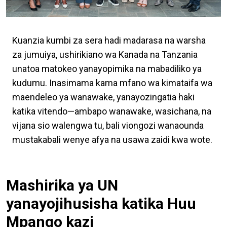
Kuanzia kumbi za sera hadi madarasa na warsha
za jumuiya, ushirikiano wa Kanada na Tanzania
unatoa matokeo yanayopimika na mabadiliko ya
kudumu. Inasimama kama mfano wa kimataifa wa
maendeleo ya wanawake, yanayozingatia haki
katika vitendo—ambapo wanawake, wasichana, na
vijana sio walengwa tu, bali viongozi wanaounda
mustakabali wenye afya na usawa zaidi kwa wote.
Mashirika ya UN
yanayojihusisha katika Huu
Mpango kazi