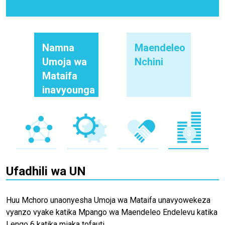
Namna
Maendeleo
Umoja wa
Nchini
Mataifa
inavyounga
mkono
Ufadhili wa UN
Huu Mchoro unaonyesha Umoja wa Mataifa unavyowekeza
vyanzo vyake katika Mpango wa Maendeleo Endelevu katika
Lengo 6 katika miaka tofauti