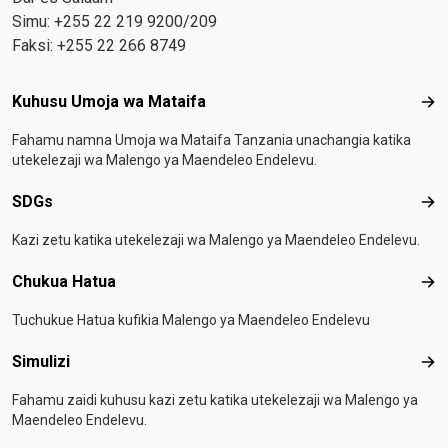
Simu: +255 22 219 9200/209
Faksi: +255 22 266 8749
Footer menu
Kuhusu Umoja wa Mataifa
Kuh
Fahamu namna Umoja wa Mataifa Tanzania unachangia katika
utekelezaji wa Malengo ya Maendeleo Endelevu.
SDGs
SD
Kazi zetu katika utekelezaji wa Malengo ya Maendeleo Endelevu.
Chukua Hatua
Chu
Tuchukue Hatua kufikia Malengo ya Maendeleo Endelevu
Simulizi
Simu
Fahamu zaidi kuhusu kazi zetu katika utekelezaji wa Malengo ya
Maendeleo Endelevu.