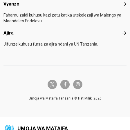
Vyanzo
Vya
Fahamu zaidi kuhusu kazi zetu katika utekelezaji wa Malengo ya
Maendeleo Endelevu.
Ajira
Ajir
Jifunze kuhusu fursa za ajira ndani ya UN Tanzania.
twitter-x
facebook-f
instagram
Umoja wa Mataifa Tanzania © HatiMiliki 2026
UMOJA WA MATAIFA