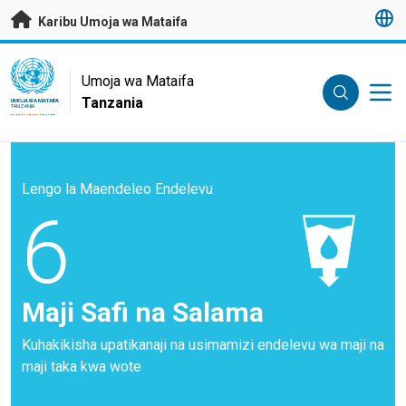
Nenda kwenye maudhui husika
Karibu Umoja wa Mataifa
UN Logo
Umoja wa Mataifa
Tanzania
UMOJA WA MATAIFA
TANZANIA
Lengo la Maendeleo Endelevu
6
Maji Safi na Salama
Kuhakikisha upatikanaji na usimamizi endelevu wa maji na
maji taka kwa wote