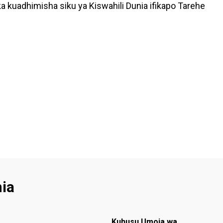
a kuadhimisha siku ya Kiswahili Dunia ifikapo Tarehe
ia
Footer menu
Kuhusu Umoja wa