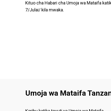
Kituo cha Habari cha Umoja wa Mataifa katik
7/Julai/ kila mwaka.
Umoja wa Mataifa Tanzan
Karibu katika tovuti ya Umoja wa Mataifa