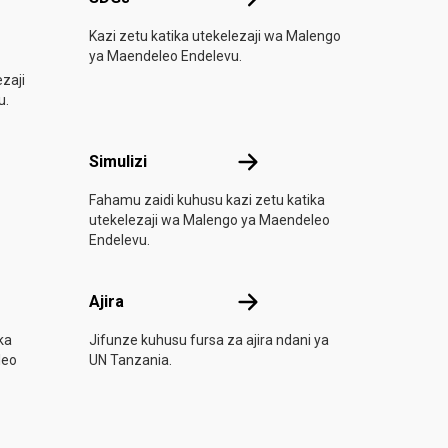
oja wa Mataifa
Kazi zetu katika utekelezaji wa Malengo
ya Maendeleo Endelevu.
zaji
u.
tua
Simulizi
Simulizi
Fahamu zaidi kuhusu kazi zetu katika
utekelezaji wa Malengo ya Maendeleo
Endelevu.
Ajira
Ajira
ka
Jifunze kuhusu fursa za ajira ndani ya
leo
UN Tanzania.