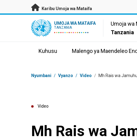
Nenda kwenye maudhui husika
Karibu Umoja wa Mataifa
UN Logo
Umoja wa 
UMOJA WA MATAIFA
TANZANIA
Tanzania
Kuhusu
Malengo ya Maendeleo En
Masalia
Nyumbani
/
Vyanzo
/
Video
/
Mh Rais wa Jamuhu
Video
Mh Rais wa Jam