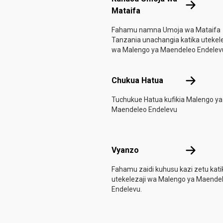
Kuhusu Um
Mataifa
Fahamu namna Umoja wa Mataifa
Tanzania unachangia katika utekele
wa Malengo ya Maendeleo Endelev
Chukua Ha
Chukua Hatua
Tuchukue Hatua kufikia Malengo ya
Maendeleo Endelevu
Vyanzo
Vyanzo
Fahamu zaidi kuhusu kazi zetu kati
utekelezaji wa Malengo ya Maende
Endelevu.