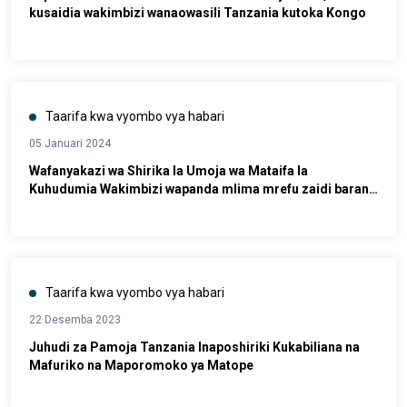
kusaidia wakimbizi wanaowasili Tanzania kutoka Kongo
Taarifa kwa vyombo vya habari
05 Januari 2024
Wafanyakazi wa Shirika la Umoja wa Mataifa la
Kuhudumia Wakimbizi wapanda mlima mrefu zaidi barani
Afrika ili kusaidia watoto wakimbizi nchini Tanzania
Taarifa kwa vyombo vya habari
22 Desemba 2023
Juhudi za Pamoja Tanzania Inaposhiriki Kukabiliana na
Mafuriko na Maporomoko ya Matope