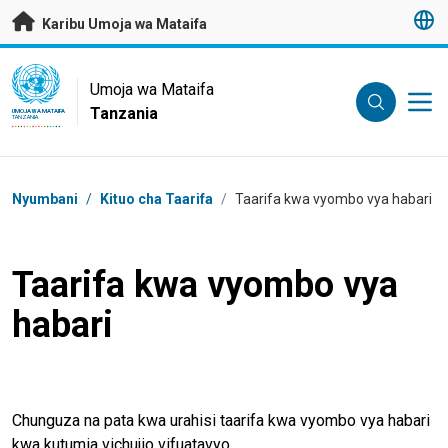
Nenda kwenye maudhui husika
Karibu Umoja wa Mataifa
UN Logo
Umoja wa Mataifa
Tanzania
UMOJA WA MATAIFA
TANZANIA
Masalia
Nyumbani
/
Kituo cha Taarifa
/
Taarifa kwa vyombo vya habari
Taarifa kwa vyombo vya
habari
Chunguza na pata kwa urahisi taarifa kwa vyombo vya habari
kwa kutumia vichujio vifuatavyo