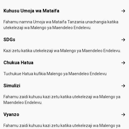
Footer menu
Kuhusu Umoja wa Mataifa
Kuh
Fahamu namna Umoja wa Mataifa Tanzania unachangia katika
utekelezaji wa Malengo ya Maendeleo Endelevu.
SDGs
SD
Kazi zetu katika utekelezaji wa Malengo ya Maendeleo Endelevu.
Chukua Hatua
Chu
Tuchukue Hatua kufikia Malengo ya Maendeleo Endelevu
Simulizi
Simu
Fahamu zaidi kuhusu kazi zetu katika utekelezaji wa Malengo ya
Maendeleo Endelevu.
Vyanzo
Vya
Fahamu zaidi kuhusu kazi zetu katika utekelezaji wa Malengo ya