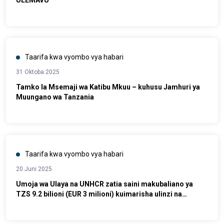
ULEMAVU
Taarifa kwa vyombo vya habari
31 Oktoba 2025
Tamko la Msemaji wa Katibu Mkuu – kuhusu Jamhuri ya
Muungano wa Tanzania
Taarifa kwa vyombo vya habari
20 Juni 2025
Umoja wa Ulaya na UNHCR zatia saini makubaliano ya
TZS 9.2 bilioni (EUR 3 milioni) kuimarisha ulinzi na
usaidizi kwa wakimbizi wa Kongo na wanaotafuta hifadhi
nchini Tanzania.