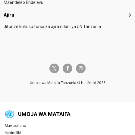
Maendeleo Endelevu.
Ajira
Ajir
Jifunze kuhusu fursa za ajira ndani ya UN Tanzania.
twitter-x
facebook-f
instagram
Umoja wa Mataifa Tanzania © HatiMiliki 2026
UMOJA WA MATAIFA
Mawasiliano
Global U.N. menu
Hakimiliki