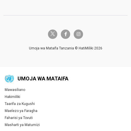
twitter-x
facebook-f
instagram
Umoja wa Mataifa Tanzania © HatiMiliki 2026
UMOJA WA MATAIFA
Mawasiliano
Global U.N. menu
Hakimiliki
Taarifa za Kugushi
Maelezo ya Faragha
Faharisi ya Tovuti
Masharti ya Matumizi