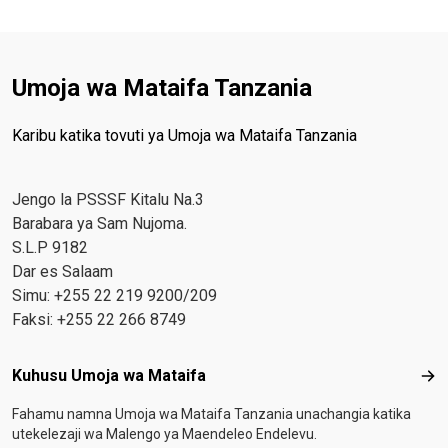
Umoja wa Mataifa Tanzania
Karibu katika tovuti ya Umoja wa Mataifa Tanzania
Jengo la PSSSF Kitalu Na.3
Barabara ya Sam Nujoma.
S.L.P 9182
Dar es Salaam
Simu: +255 22 219 9200/209
Faksi: +255 22 266 8749
Footer menu
Kuhusu Umoja wa Mataifa
Kuh
Fahamu namna Umoja wa Mataifa Tanzania unachangia katika
utekelezaji wa Malengo ya Maendeleo Endelevu.