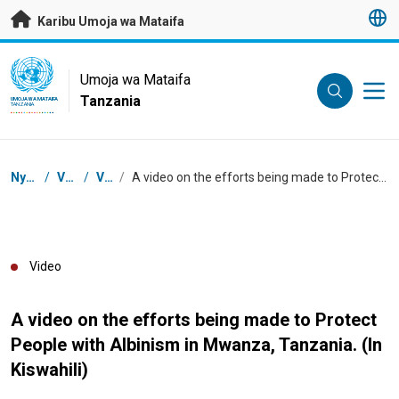
Nenda kwenye maudhui husika
Karibu Umoja wa Mataifa
UN Logo
Umoja wa Mataifa
Tanzania
UMOJA WA MATAIFA
TANZANIA
Masalia
Nyumbani
/
Vyanzo
/
Video
/
A video on the efforts being made to Protect People with Albinism in Mwanza, Tanzania. (In Kiswahili)
Video
A video on the efforts being made to Protect
People with Albinism in Mwanza, Tanzania. (In
Kiswahili)