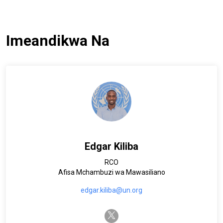
Imeandikwa Na
Edgar Kiliba
RCO
Afisa Mchambuzi wa Mawasiliano
edgar.kiliba@un.org
twitter-x