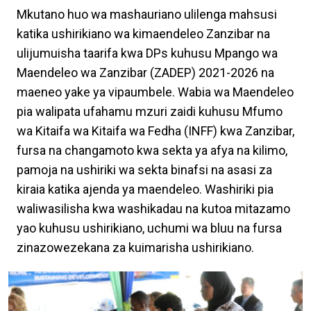
Mkutano huo wa mashauriano ulilenga mahsusi
katika ushirikiano wa kimaendeleo Zanzibar na
ulijumuisha taarifa kwa DPs kuhusu Mpango wa
Maendeleo wa Zanzibar (ZADEP) 2021-2026 na
maeneo yake ya vipaumbele. Wabia wa Maendeleo
pia walipata ufahamu mzuri zaidi kuhusu Mfumo
wa Kitaifa wa Kitaifa wa Fedha (INFF) kwa Zanzibar,
fursa na changamoto kwa sekta ya afya na kilimo,
pamoja na ushiriki wa sekta binafsi na asasi za
kiraia katika ajenda ya maendeleo. Washiriki pia
waliwasilisha kwa washikadau na kutoa mitazamo
yao kuhusu ushirikiano, uchumi wa bluu na fursa
zinazowezekana za kuimarisha ushirikiano.