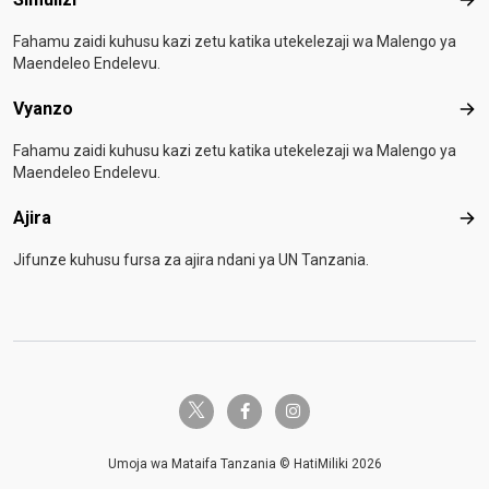
Simu
Fahamu zaidi kuhusu kazi zetu katika utekelezaji wa Malengo ya
Maendeleo Endelevu.
Vyanzo
Vya
Fahamu zaidi kuhusu kazi zetu katika utekelezaji wa Malengo ya
Maendeleo Endelevu.
Ajira
Ajir
Jifunze kuhusu fursa za ajira ndani ya UN Tanzania.
twitter-x
facebook-f
instagram
Umoja wa Mataifa Tanzania © HatiMiliki 2026