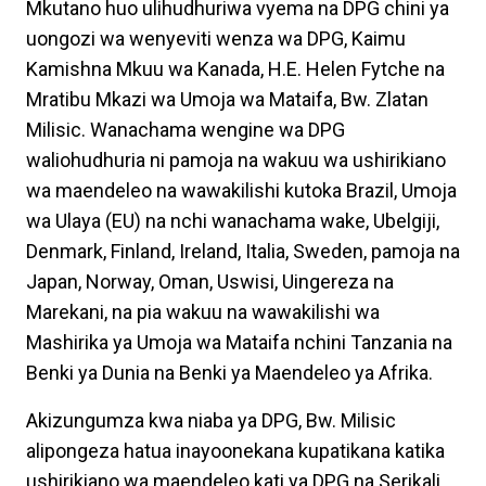
Mkutano huo ulihudhuriwa vyema na DPG chini ya
uongozi wa wenyeviti wenza wa DPG, Kaimu
Kamishna Mkuu wa Kanada, H.E. Helen Fytche na
Mratibu Mkazi wa Umoja wa Mataifa, Bw. Zlatan
Milisic. Wanachama wengine wa DPG
waliohudhuria ni pamoja na wakuu wa ushirikiano
wa maendeleo na wawakilishi kutoka Brazil, Umoja
wa Ulaya (EU) na nchi wanachama wake, Ubelgiji,
Denmark, Finland, Ireland, Italia, Sweden, pamoja na
Japan, Norway, Oman, Uswisi, Uingereza na
Marekani, na pia wakuu na wawakilishi wa
Mashirika ya Umoja wa Mataifa nchini Tanzania na
Benki ya Dunia na Benki ya Maendeleo ya Afrika.
Akizungumza kwa niaba ya DPG, Bw. Milisic
alipongeza hatua inayoonekana kupatikana katika
ushirikiano wa maendeleo kati ya DPG na Serikali