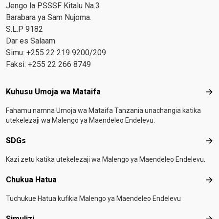
Jengo la PSSSF Kitalu Na.3
Barabara ya Sam Nujoma.
S.L.P 9182
Dar es Salaam
Simu: +255 22 219 9200/209
Faksi: +255 22 266 8749
Footer menu
Kuhusu Umoja wa Mataifa
Kuh
Fahamu namna Umoja wa Mataifa Tanzania unachangia katika
utekelezaji wa Malengo ya Maendeleo Endelevu.
SDGs
SD
Kazi zetu katika utekelezaji wa Malengo ya Maendeleo Endelevu.
Chukua Hatua
Chu
Tuchukue Hatua kufikia Malengo ya Maendeleo Endelevu
Simulizi