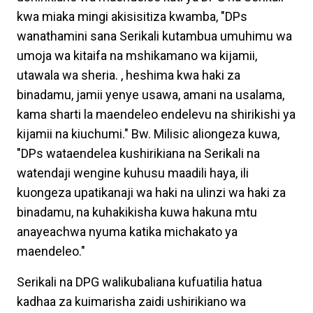
kwa miaka mingi akisisitiza kwamba, "DPs
wanathamini sana Serikali kutambua umuhimu wa
umoja wa kitaifa na mshikamano wa kijamii,
utawala wa sheria. , heshima kwa haki za
binadamu, jamii yenye usawa, amani na usalama,
kama sharti la maendeleo endelevu na shirikishi ya
kijamii na kiuchumi." Bw. Milisic aliongeza kuwa,
"DPs wataendelea kushirikiana na Serikali na
watendaji wengine kuhusu maadili haya, ili
kuongeza upatikanaji wa haki na ulinzi wa haki za
binadamu, na kuhakikisha kuwa hakuna mtu
anayeachwa nyuma katika michakato ya
maendeleo."
Serikali na DPG walikubaliana kufuatilia hatua
kadhaa za kuimarisha zaidi ushirikiano wa