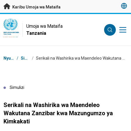
Nenda kwenye maudhui husika
Karibu Umoja wa Mataifa
UN Logo
Umoja wa Mataifa
Tanzania
UMOJA WA MATAIFA
TANZANIA
Masalia
Nyumbani
/
Simulizi
/
Serikali na Washirika wa Maendeleo Wakutana Zanzibar kwa Mazungumzo ya Kimkakati
Simulizi
Serikali na Washirika wa Maendeleo
Wakutana Zanzibar kwa Mazungumzo ya
Kimkakati