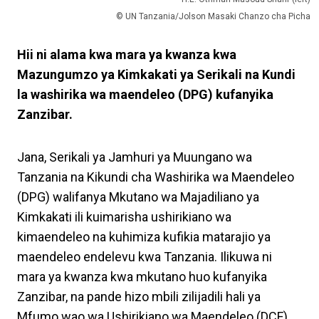
© UN Tanzania/Jolson Masaki Chanzo cha Picha
Hii ni alama kwa mara ya kwanza kwa
Mazungumzo ya Kimkakati ya Serikali na Kundi
la washirika wa maendeleo (DPG) kufanyika
Zanzibar.
Jana, Serikali ya Jamhuri ya Muungano wa
Tanzania na Kikundi cha Washirika wa Maendeleo
(DPG) walifanya Mkutano wa Majadiliano ya
Kimkakati ili kuimarisha ushirikiano wa
kimaendeleo na kuhimiza kufikia matarajio ya
maendeleo endelevu kwa Tanzania. Ilikuwa ni
mara ya kwanza kwa mkutano huo kufanyika
Zanzibar, na pande hizo mbili zilijadili hali ya
Mfumo wao wa Ushirikiano wa Maendeleo (DCF)