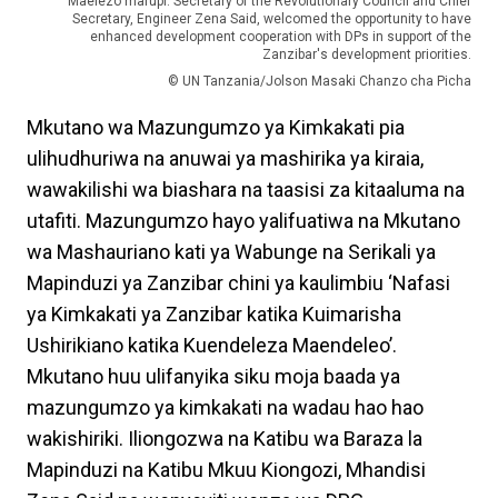
Maelezo mafupi: Secretary of the Revolutionary Council and Chief
Secretary, Engineer Zena Said, welcomed the opportunity to have
enhanced development cooperation with DPs in support of the
Zanzibar's development priorities.
© UN Tanzania/Jolson Masaki Chanzo cha Picha
Mkutano wa Mazungumzo ya Kimkakati pia
ulihudhuriwa na anuwai ya mashirika ya kiraia,
wawakilishi wa biashara na taasisi za kitaaluma na
utafiti. Mazungumzo hayo yalifuatiwa na Mkutano
wa Mashauriano kati ya Wabunge na Serikali ya
Mapinduzi ya Zanzibar chini ya kaulimbiu ‘Nafasi
ya Kimkakati ya Zanzibar katika Kuimarisha
Ushirikiano katika Kuendeleza Maendeleo’.
Mkutano huu ulifanyika siku moja baada ya
mazungumzo ya kimkakati na wadau hao hao
wakishiriki. Iliongozwa na Katibu wa Baraza la
Mapinduzi na Katibu Mkuu Kiongozi, Mhandisi