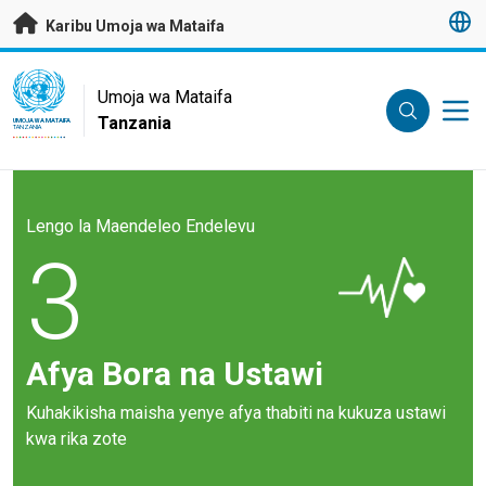
Nenda kwenye maudhui husika
Karibu Umoja wa Mataifa
UN Logo
Umoja wa Mataifa
Tanzania
UMOJA WA MATAIFA
TANZANIA
Lengo la Maendeleo Endelevu
3
Afya Bora na Ustawi
Kuhakikisha maisha yenye afya thabiti na kukuza ustawi
kwa rika zote