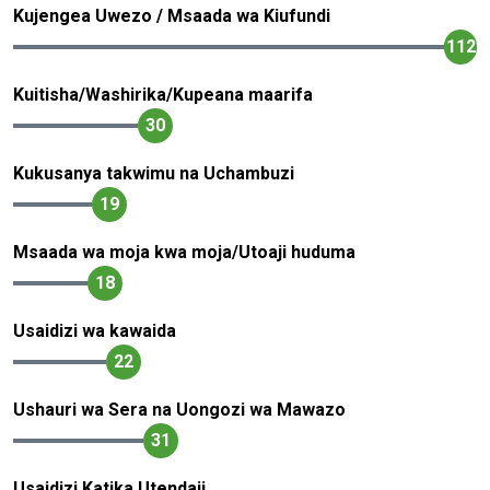
Kujengea Uwezo / Msaada wa Kiufundi
112
Kuitisha/Washirika/Kupeana maarifa
30
Kukusanya takwimu na Uchambuzi
19
Msaada wa moja kwa moja/Utoaji huduma
18
Usaidizi wa kawaida
22
Ushauri wa Sera na Uongozi wa Mawazo
31
Usaidizi Katika Utendaji