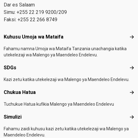
Dar es Salaam
Simu: +255 22 219 9200/209
Faksi: +255 22 266 8749
Footer menu
Kuhusu Umoja wa Mataifa
Kuh
Fahamu namna Umoja wa Mataifa Tanzania unachangia katika
utekelezaji wa Malengo ya Maendeleo Endelevu.
SDGs
SD
Kazi zetu katika utekelezaji wa Malengo ya Maendeleo Endelevu.
Chukua Hatua
Chu
Tuchukue Hatua kufikia Malengo ya Maendeleo Endelevu
Simulizi
Simu
Fahamu zaidi kuhusu kazi zetu katika utekelezaji wa Malengo ya
Maendeleo Endelevu.