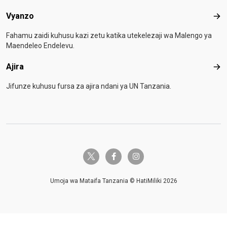
Vyanzo
Vya
Fahamu zaidi kuhusu kazi zetu katika utekelezaji wa Malengo ya
Maendeleo Endelevu.
Ajira
Ajir
Jifunze kuhusu fursa za ajira ndani ya UN Tanzania.
twitter-x
facebook-f
instagram
Umoja wa Mataifa Tanzania © HatiMiliki 2026