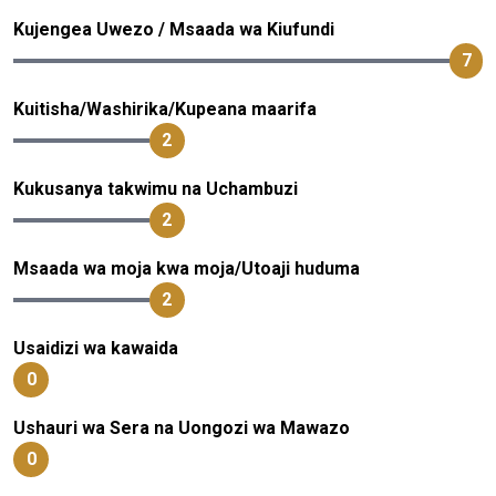
Kujengea Uwezo / Msaada wa Kiufundi
7
Kuitisha/Washirika/Kupeana maarifa
2
Kukusanya takwimu na Uchambuzi
2
Msaada wa moja kwa moja/Utoaji huduma
2
Usaidizi wa kawaida
0
Ushauri wa Sera na Uongozi wa Mawazo
0