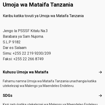
Umoja wa Mataifa Tanzania
Karibu katika tovuti ya Umoja wa Mataifa Tanzania
Jengo la PSSSF Kitalu Na.3
Barabara ya Sam Nujoma.
S.L.P 9182
Dar es Salaam
Simu: +255 22 219 9200/209
Faksi: +255 22 266 8749
Footer menu
Kuhusu Umoja wa Mataifa
Kuh
Fahamu namna Umoja wa Mataifa Tanzania unachangia katika
utekelezaji wa Malengo ya Maendeleo Endelevu.
SDGs
SD
Kazi zetu katika utekelezaji wa Malengo ya Maendeleo Endelevu.