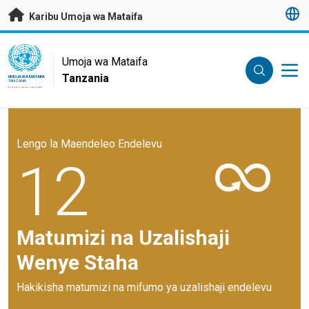
Nenda kwenye maudhui husika
Karibu Umoja wa Mataifa
UN Logo
Umoja wa Mataifa
Tanzania
UMOJA WA MATAIFA
TANZANIA
Lengo la Maendeleo Endelevu
12
Matumizi na Uzalishaji
Wenye Staha
Hakikisha matumizi na mifumo ya uzalishaji endelevu