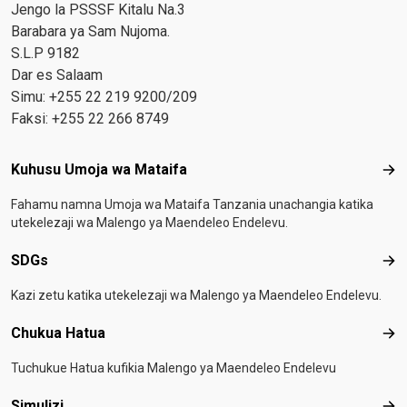
Jengo la PSSSF Kitalu Na.3
Barabara ya Sam Nujoma.
S.L.P 9182
Dar es Salaam
Simu: +255 22 219 9200/209
Faksi: +255 22 266 8749
Footer menu
Kuhusu Umoja wa Mataifa
Kuh
Fahamu namna Umoja wa Mataifa Tanzania unachangia katika
utekelezaji wa Malengo ya Maendeleo Endelevu.
SDGs
SD
Kazi zetu katika utekelezaji wa Malengo ya Maendeleo Endelevu.
Chukua Hatua
Chu
Tuchukue Hatua kufikia Malengo ya Maendeleo Endelevu
Simulizi