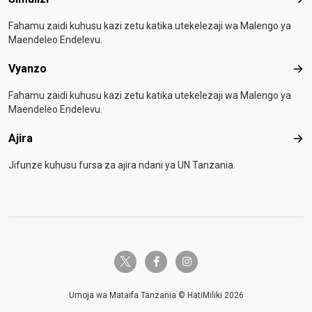
Simu
Fahamu zaidi kuhusu kazi zetu katika utekelezaji wa Malengo ya
Maendeleo Endelevu.
Vyanzo
Vya
Fahamu zaidi kuhusu kazi zetu katika utekelezaji wa Malengo ya
Maendeleo Endelevu.
Ajira
Ajir
Jifunze kuhusu fursa za ajira ndani ya UN Tanzania.
twitter-x
facebook-f
instagram
Umoja wa Mataifa Tanzania © HatiMiliki 2026