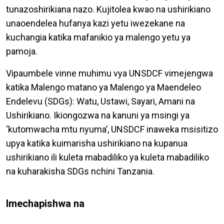
tunazoshirikiana nazo. Kujitolea kwao na ushirikiano
unaoendelea hufanya kazi yetu iwezekane na
kuchangia katika mafanikio ya malengo yetu ya
pamoja.
Vipaumbele vinne muhimu vya UNSDCF vimejengwa
katika Malengo matano ya Malengo ya Maendeleo
Endelevu (SDGs): Watu, Ustawi, Sayari, Amani na
Ushirikiano. Ikiongozwa na kanuni ya msingi ya
‘kutomwacha mtu nyuma’, UNSDCF inaweka msisitizo
upya katika kuimarisha ushirikiano na kupanua
ushirikiano ili kuleta mabadiliko ya kuleta mabadiliko
na kuharakisha SDGs nchini Tanzania.
Imechapishwa na