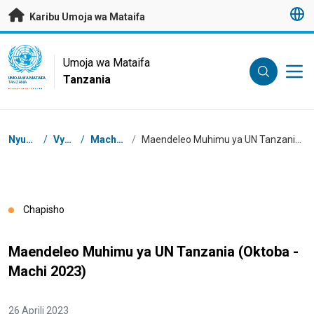
Nenda kwenye maudhui husika
Karibu Umoja wa Mataifa
UN Logo
Umoja wa Mataifa
Tanzania
UMOJA WA MATAIFA
TANZANIA
Masalia
Nyumbani
/
Vyanzo
/
Machapisho
/
Maendeleo Muhimu ya UN Tanzania (Oktoba - Machi 2023)
Chapisho
Maendeleo Muhimu ya UN Tanzania (Oktoba -
Machi 2023)
26 Aprili 2023