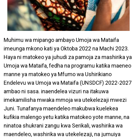
Muhimu wa mipango ambayo Umoja wa Mataifa
imeunga mkono kati ya Oktoba 2022 na Machi 2023.
Haya ni matokeo ya juhudi za pamoja za mashirika ya
Umoja wa Mataifa, fedha na programu katika maeneo
manne ya matokeo ya Mfumo wa Ushirikiano
Endelevu wa Umoja wa Mataifa (UNSDCF) 2022-2027
ambao ni sasa. inaendelea vizuri na itakuwa
imekamilisha mwaka mmoja wa utekelezaji mwezi
Juni. Tunafanya maendeleo makubwa kuelekea
kufikia malengo yetu katika matokeo yote manne, na
ninatoa shukrani zangu kwa Serikali, washirika wa
maendeleo, washirika wa utekelezaji, na jumuiya